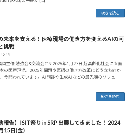
ation (RAG)の基礎か […]
続きを読む
の未来を支える！医療現場の働き方を変えるAIの可
と挑戦
-12-15
E福岡主催 勉強会&交流会#19 2025年1月27日 超高齢化社会に直面
本の医療現場。2025年問題や医師の働き方改革にどう立ち向か
、今問われています。AI問診や生成AIなどの最先端のソリュー
続きを読む
報告】ISIT祭り in SRP 出展してきました！ 2024
月15日(金)