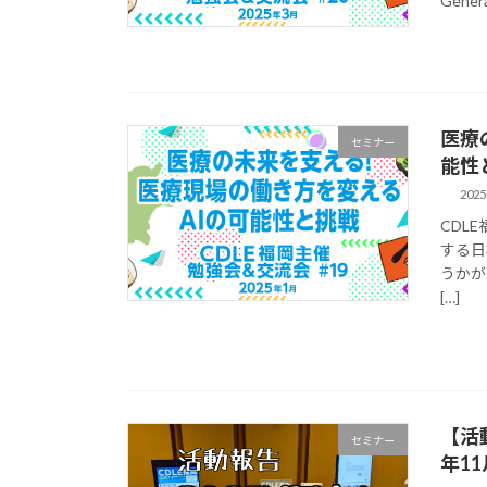
Gener
医療
セミナー
能性
2025
CDL
する日
うかが
[…]
【活動
セミナー
年11