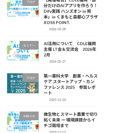
ブログ
分だけのAIアプリを作ろう！
Dify実践 ハンズオン in 熊
本」in くまもと森都心プラザ
XOSS POINT.
2026-03-28
AI活用について CDLE福岡
セミナー
主催 LT会＆交流会 2026年
2月
2026-02-27
第一薬科大学 創薬・ヘルス
ブログ
ケア スタートアップ・カン
ファレンス 2025 参加レポ
ート
2025-12-20
微生物とスマート農業で切り
お知らせ
拓く未来 一 環境課題からイ
チゴ栽培まで
2025-12-15