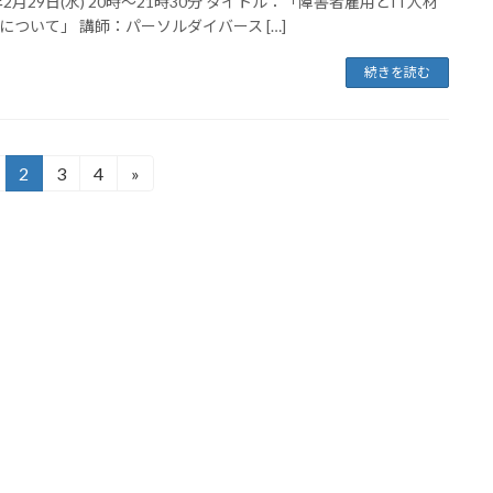
年2月29日(水) 20時～21時30分 タイトル：「障害者雇用とIT人材
について」 講師：パーソルダイバース […]
続きを読む
2
3
4
»
固
固
固
定
定
定
ペ
ペ
ペ
ー
ー
ー
ジ
ジ
ジ