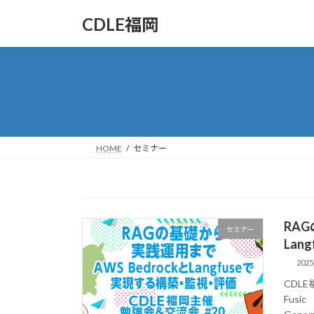
コ
ナ
CDLE福岡
ン
ビ
テ
ゲ
ン
ー
ツ
シ
へ
ョ
ス
ン
キ
に
ッ
移
HOME
セミナー
プ
動
RAG
セミナー
La
2025
CDL
Fusi