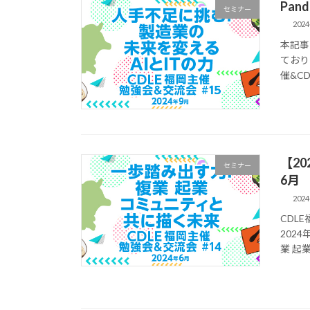
Pan
セミナー
2024
本記事
ており
催&CD
【20
セミナー
6月
2024
CDL
2024
業 起