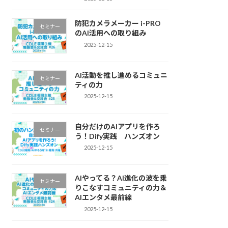
防犯カメラメーカー i-PRO
セミナー
のAI活用への取り組み
2025-12-15
AI活動を推し進めるコミュニ
セミナー
ティの力
2025-12-15
自分だけのAIアプリを作ろ
セミナー
う！Dify実践 ハンズオン
2025-12-15
AIやってる？AI進化の波を乗
セミナー
りこなすコミュニティの力＆
AIエンタメ最前線
2025-12-15