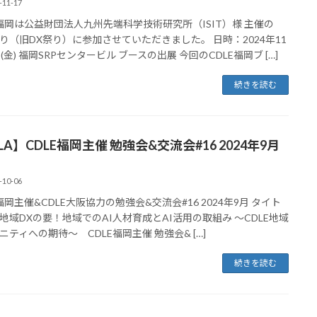
-11-17
E福岡は公益財団法人九州先端科学技術研究所（ISIT）様 主催の
T祭り（旧DX祭り）に参加させていただきました。 日時：2024年11
(金) 福岡SRPセンタービル ブースの出展 今回のCDLE福岡ブ […]
続きを読む
LA】CDLE福岡主催 勉強会&交流会#16 2024年9月
-10-06
E福岡主催&CDLE大阪協力の勉強会&交流会#16 2024年9月 タイト
地域DXの要！地域でのAI人材育成とAI活用の取組み ～CDLE地域
ニティへの期待～ CDLE福岡主催 勉強会& […]
続きを読む