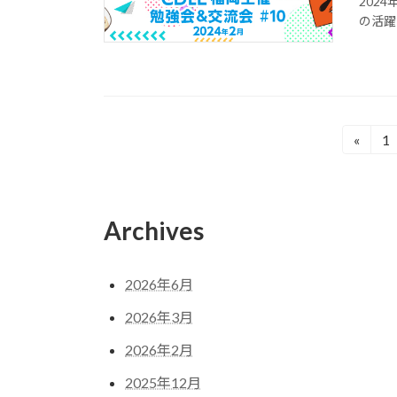
2024
の活躍
投
«
1
固
定
稿
ペ
の
ー
Archives
ジ
ペ
ー
2026年6月
ジ
2026年3月
送
2026年2月
り
2025年12月