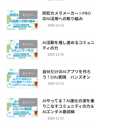
防犯カメラメーカー i-PRO
セミナー
のAI活用への取り組み
2025-12-15
AI活動を推し進めるコミュニ
セミナー
ティの力
2025-12-15
自分だけのAIアプリを作ろ
セミナー
う！Dify実践 ハンズオン
2025-12-15
AIやってる？AI進化の波を乗
セミナー
りこなすコミュニティの力＆
AIエンタメ最前線
2025-12-15