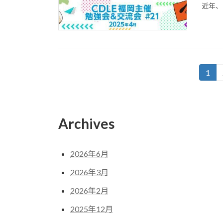
近年、
投
1
固
定
稿
ペ
の
ー
Archives
ジ
ペ
ー
2026年6月
ジ
2026年3月
送
2026年2月
り
2025年12月