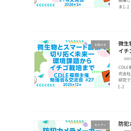
開催し
ま […]
微生
お知らせ
イチ
2025
CDL
式会社
研究で
[…]
防犯
セミナー