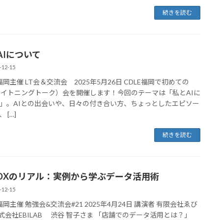
続きを読む
AIについて
-12-15
E福岡主催 LT会＆交流会 2025年5月26日 CDLE福岡で初めての
ライトニングトーク）会を開催します！今回のテーマは「私とAIに
」。AIとの出会いや、日々の付き合い方、ちょっとしたエピソー
 […]
続きを読む
DXのリアル：実例から学ぶデータ活用術
-12-15
福岡主催 勉強会&交流会#21 2025年4月24日 講演者 有限会社ゑび
 株式会社EBILAB 渋谷 智子さま 「店舗でのデータ活用とは？」