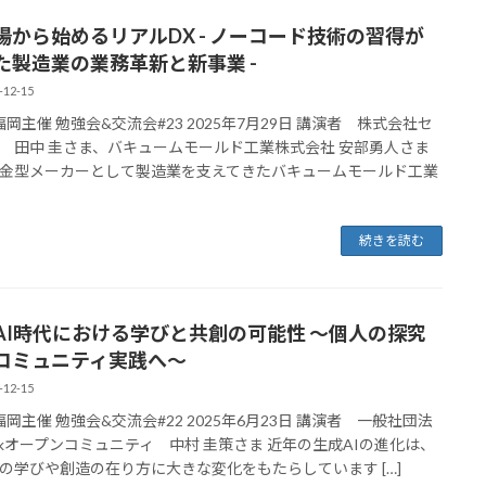
場から始めるリアルDX - ノーコード技術の習得が
た製造業の業務革新と新事業 -
-12-15
E福岡主催 勉強会&交流会#23 2025年7月29日 講演者 株式会社セ
 田中 圭さま、バキュームモールド工業株式会社 安部勇人さま
金型メーカーとして製造業を支えてきたバキュームモールド工業
続きを読む
AI時代における学びと共創の可能性 〜個人の探究
コミュニティ実践へ〜
-12-15
E福岡主催 勉強会&交流会#22 2025年6月23日 講演者 一般社団法
Linkオープンコミュニティ 中村 圭策さま 近年の生成AIの進化は、
の学びや創造の在り方に大きな変化をもたらしています […]