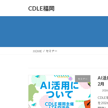
コ
ナ
CDLE福岡
ン
ビ
テ
ゲ
ン
ー
ツ
シ
へ
ョ
ス
ン
キ
に
ッ
移
HOME
セミナー
プ
動
AI活
セミナー
2月
2026
CDL
を20