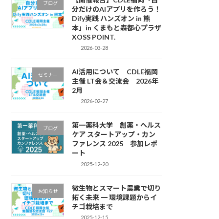
ブログ
分だけのAIアプリを作ろう！
Dify実践 ハンズオン in 熊
本」in くまもと森都心プラザ
XOSS POINT.
2026-03-28
AI活用について CDLE福岡
セミナー
主催 LT会＆交流会 2026年
2月
2026-02-27
第一薬科大学 創薬・ヘルス
ブログ
ケア スタートアップ・カン
ファレンス 2025 参加レポ
ート
2025-12-20
微生物とスマート農業で切り
お知らせ
拓く未来 一 環境課題からイ
チゴ栽培まで
2025-12-15