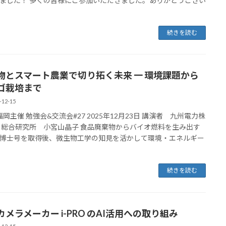
ました！ 多くの皆様にご参加いただきました。ありがとうござい
続きを読む
物とスマート農業で切り拓く未来 一 環境課題から
ゴ栽培まで
-12-15
E福岡主催 勉強会&交流会#27 2025年12月23日 講演者 九州電力株
 総合研究所 小宮山晶子 食品廃棄物からバイオ燃料を生み出す
博士号を取得後、微生物工学の知見を活かして環境・エネルギー
続きを読む
カメラメーカー i-PRO のAI活用への取り組み