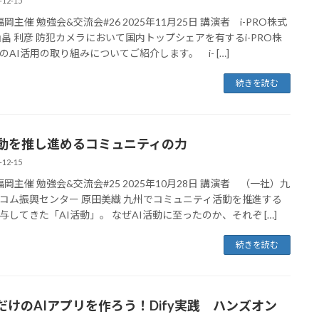
-12-15
福岡主催 勉強会&交流会#26 2025年11月25日 講演者 i-PRO株式
山畠 利彦 防犯カメラにおいて国内トップシェアを有するi-PRO株
のAI活用の取り組みについてご紹介します。 i- […]
続きを読む
活動を推し進めるコミュニティの力
-12-15
E福岡主催 勉強会&交流会#25 2025年10月28日 講演者 （一社）九
コム振興センター 原田美織 九州でコミュニティ活動を推進する
与してきた「AI活動」。 なぜAI活動に至ったのか、それぞ […]
続きを読む
だけのAIアプリを作ろう！Dify実践 ハンズオン