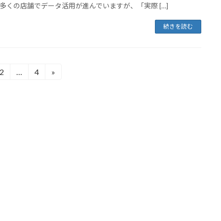
多くの店舗でデータ活用が進んでいますが、「実際 […]
続きを読む
2
…
4
»
固
固
定
定
ペ
ペ
ー
ー
ジ
ジ