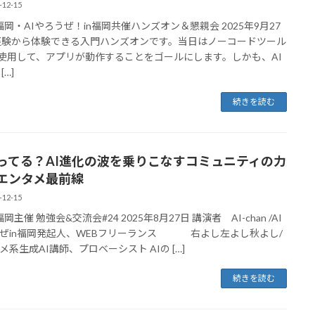
-12-15
E福岡・AIやろうぜ！in福岡共催ハンズオン＆懇親会 2025年9月27
経験から体験できる入門ハンズオンです。当日はノーコードツール
yを使用して、アプリが動作することをゴールにします。しかも、AI
[…]
続きを読む
やってる？AI進化の波を乗りこなすコミュニティの力
Iエンタメ最前線
-12-15
福岡主催 勉強会&交流会#24 2025年8月27日 講演者 AI-chan /AI
ぜin福岡発起人、WEBフリーランス 右よし左よし秋よし/
メ系生成AI講師、プロベーシスト AIの […]
続きを読む