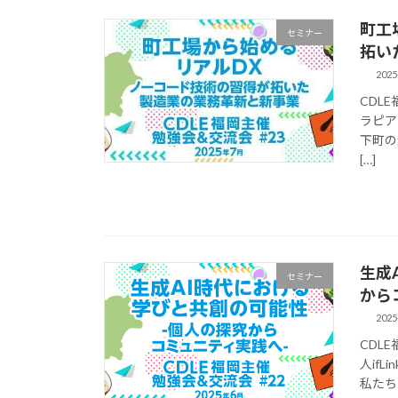
町工
セミナー
拓い
2025
CDL
ラピア
下町の
[…]
生成
セミナー
から
2025
CDL
人if
私たち